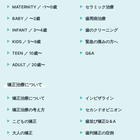
MATERNITY ／ -1〜0歳
セラミック治療
BABY ／ 〜2歳
歯周病治療
INFANT ／ 3〜4歳
歯のクリーニング
KIDS ／ 5〜9歳
緊急の痛みの方へ
TEEN ／ 10歳〜
Q&A
ADULT ／ 20歳〜
矯正治療について
矯正治療について
インビザライン
矯正治療の考え方
セカンドオピニオン
こどもの矯正
歯並び矯正Q＆A
大人の矯正
歯列矯正の症例