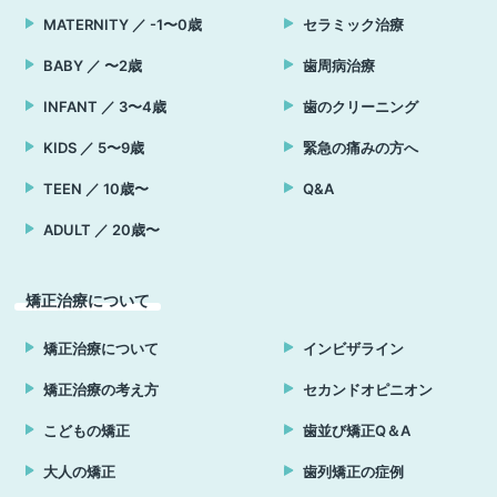
MATERNITY ／ -1〜0歳
セラミック治療
BABY ／ 〜2歳
歯周病治療
INFANT ／ 3〜4歳
歯のクリーニング
KIDS ／ 5〜9歳
緊急の痛みの方へ
TEEN ／ 10歳〜
Q&A
ADULT ／ 20歳〜
矯正治療について
矯正治療について
インビザライン
矯正治療の考え方
セカンドオピニオン
こどもの矯正
歯並び矯正Q＆A
大人の矯正
歯列矯正の症例