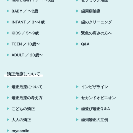
MATERNITY ／ -1〜0歳
セラミック治療
BABY ／ 〜2歳
歯周病治療
INFANT ／ 3〜4歳
歯のクリーニング
KIDS ／ 5〜9歳
緊急の痛みの方へ
TEEN ／ 10歳〜
Q&A
ADULT ／ 20歳〜
矯正治療について
矯正治療について
インビザライン
矯正治療の考え方
セカンドオピニオン
こどもの矯正
歯並び矯正Q＆A
大人の矯正
歯列矯正の症例
myosmile