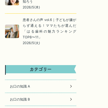
知ろう
2026/5(木)
患者さんの声 vol.6｜子どもが嫌が
らず通える！ママたちが選んだ
「はる歯科の魅力ランキング
TOP8〜11」
2026/5(火)
お口の知識 A
お口の知識 B