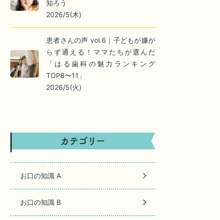
知ろう
2026/5(木)
患者さんの声 vol.6｜子どもが嫌が
らず通える！ママたちが選んだ
「はる歯科の魅力ランキング
TOP8〜11」
2026/5(火)
お口の知識 A
お口の知識 B