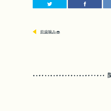
前歯噛み👄