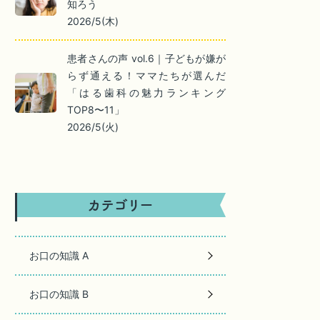
知ろう
2026/5(木)
患者さんの声 vol.6｜子どもが嫌が
らず通える！ママたちが選んだ
「はる歯科の魅力ランキング
TOP8〜11」
2026/5(火)
お口の知識 A
お口の知識 B