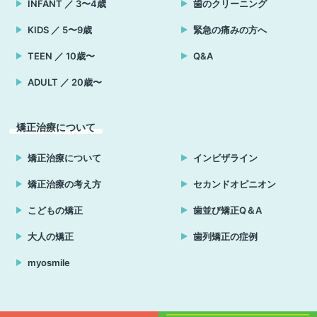
INFANT ／ 3〜4歳
歯のクリーニング
KIDS ／ 5〜9歳
緊急の痛みの方へ
TEEN ／ 10歳〜
Q&A
ADULT ／ 20歳〜
矯正治療について
矯正治療について
インビザライン
矯正治療の考え方
セカンドオピニオン
こどもの矯正
歯並び矯正Q＆A
大人の矯正
歯列矯正の症例
myosmile