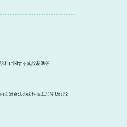
診料に関する
施設基準等
内面適合法の
歯科技工加算1及び2