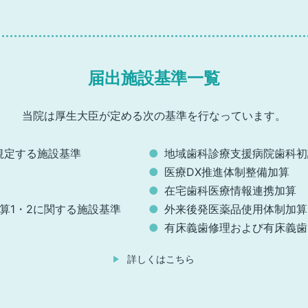
届出施設基準一覧
当院は厚生大臣が定める次の基準を
行なっています。
規定する施設基準
地域歯科診療支援病院歯科初
医療DX推進体制整備加算
在宅歯科医療情報連携加算
算1・2に関する
施設基準
外来後発医薬品使用体制加算
有床義歯修理および有床義歯
詳しくはこちら