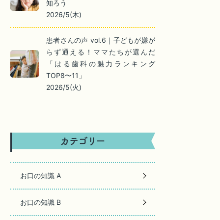
知ろう
2026/5(木)
患者さんの声 vol.6｜子どもが嫌が
らず通える！ママたちが選んだ
「はる歯科の魅力ランキング
TOP8〜11」
2026/5(火)
お口の知識 A
お口の知識 B