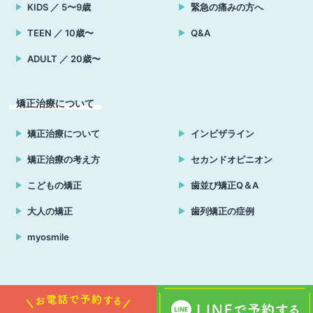
KIDS ／ 5〜9歳
緊急の痛みの方へ
TEEN ／ 10歳〜
Q&A
ADULT ／ 20歳〜
矯正治療について
矯正治療について
インビザライン
矯正治療の考え方
セカンドオピニオン
こどもの矯正
歯並び矯正Q＆A
大人の矯正
歯列矯正の症例
myosmile
Copyright © はる小児歯科・矯正歯科クリニック 横須賀 all rights reserved.