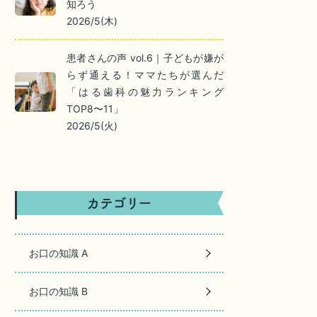
知ろう
2026/5(木)
患者さんの声 vol.6｜子どもが嫌が
らず通える！ママたちが選んだ
「はる歯科の魅力ランキング
TOP8〜11」
2026/5(火)
お口の知識 A
お口の知識 B