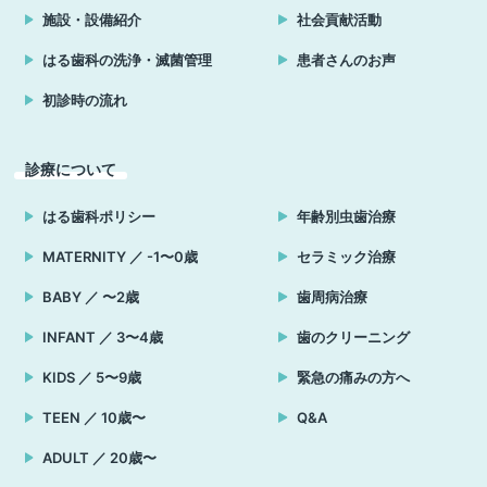
施設・設備紹介
社会貢献活動
はる歯科の洗浄・滅菌管理
患者さんのお声
初診時の流れ
診療について
はる歯科ポリシー
年齢別虫歯治療
MATERNITY ／ -1〜0歳
セラミック治療
BABY ／ 〜2歳
歯周病治療
INFANT ／ 3〜4歳
歯のクリーニング
KIDS ／ 5〜9歳
緊急の痛みの方へ
TEEN ／ 10歳〜
Q&A
ADULT ／ 20歳〜