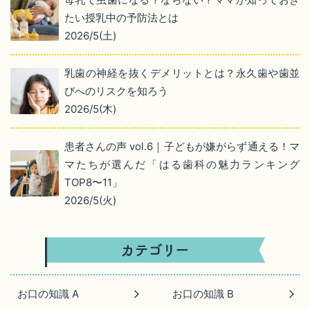
たい授乳中の予防法とは
2026/5(土)
乳歯の神経を抜くデメリットとは？永久歯や歯並
びへのリスクを知ろう
2026/5(木)
患者さんの声 vol.6｜子どもが嫌がらず通える！マ
マたちが選んだ「はる歯科の魅力ランキング
TOP8〜11」
2026/5(火)
お口の知識 A
お口の知識 B