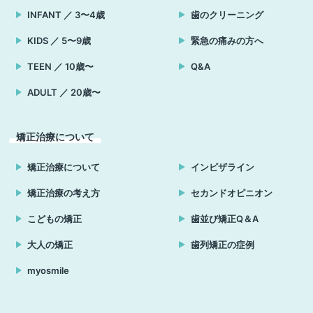
INFANT ／ 3〜4歳
歯のクリーニング
KIDS ／ 5〜9歳
緊急の痛みの方へ
TEEN ／ 10歳〜
Q&A
ADULT ／ 20歳〜
矯正治療について
矯正治療について
インビザライン
矯正治療の考え方
セカンドオピニオン
こどもの矯正
歯並び矯正Q＆A
大人の矯正
歯列矯正の症例
myosmile