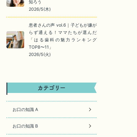
知ろう
2026/5(木)
患者さんの声 vol.6｜子どもが嫌が
らず通える！ママたちが選んだ
「はる歯科の魅力ランキング
TOP8〜11」
2026/5(火)
お口の知識 A
お口の知識 B