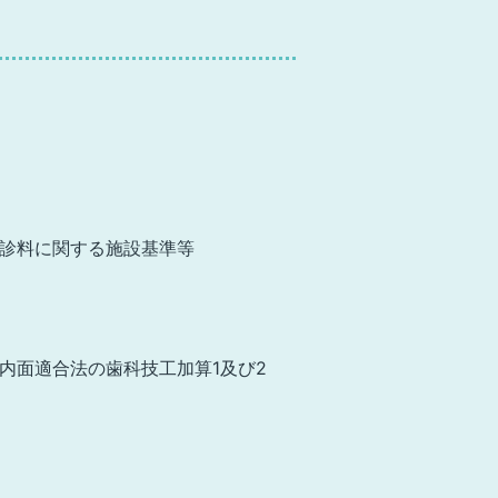
診料に関する
施設基準等
内面適合法の
歯科技工加算1及び2