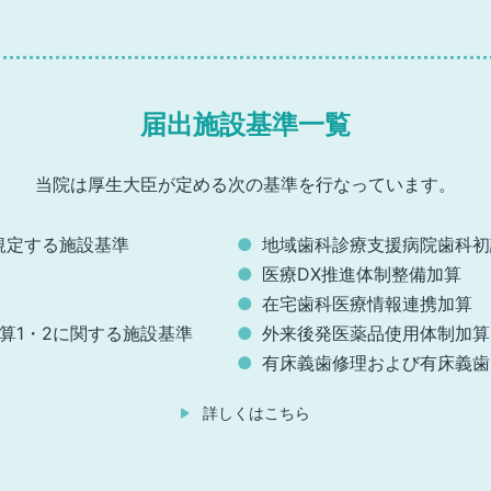
届出施設基準一覧
当院は厚生大臣が定める次の基準を
行なっています。
規定する施設基準
地域歯科診療支援病院歯科初
医療DX推進体制整備加算
在宅歯科医療情報連携加算
算1・2に関する
施設基準
外来後発医薬品使用体制加算
有床義歯修理および有床義歯
詳しくはこちら