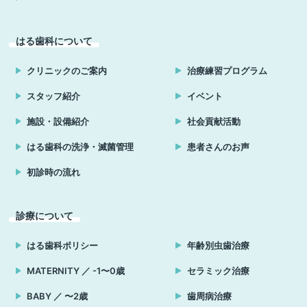
はる歯科について
クリニックのご案内
治療練習プログラム
スタッフ紹介
イベント
施設・設備紹介
社会貢献活動
はる歯科の洗浄・滅菌管理
患者さんのお声
初診時の流れ
診療について
はる歯科ポリシー
年齢別虫歯治療
MATERNITY ／ -1〜0歳
セラミック治療
BABY ／ 〜2歳
歯周病治療