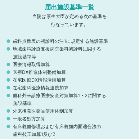
届出施設基準一覧
当院は厚生大臣が定める次の基準を
行なっています。
歯科点数表の初診料の注1に規定する施設基準
地域歯科診療支援病院歯科初診料に関する
施設基準等
医療情報取得加算
医療DX推進体制整備加算
在宅医療DX情報活用加算
在宅歯科医療情報連携加算
歯科外来診療医療安全対策加算1・2に関する
施設基準
外来後発医薬品使用体制加算
一般名処方加算
有床義歯修理および有床義歯内面適合法の
歯科技工加算1及び2