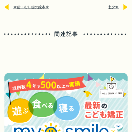
☆歯・むし歯の絵本☆
七夕☆