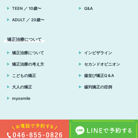
TEEN ／ 10歳〜
Q&A
ADULT ／ 20歳〜
矯正治療について
矯正治療について
インビザライン
矯正治療の考え方
セカンドオピニオン
こどもの矯正
歯並び矯正Q＆A
大人の矯正
歯列矯正の症例
myosmile
Copyright © はる小児歯科・矯正歯科クリニック 横須賀 all rights reserved.