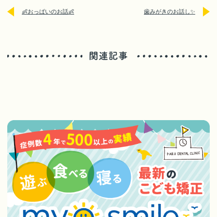
👶おっぱいのお話👶
歯みがきのお話し✨