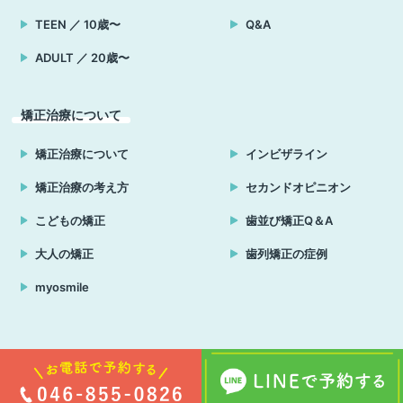
TEEN ／ 10歳〜
Q&A
ADULT ／ 20歳〜
矯正治療について
矯正治療について
インビザライン
矯正治療の考え方
セカンドオピニオン
こどもの矯正
歯並び矯正Q＆A
大人の矯正
歯列矯正の症例
myosmile
Copyright © はる小児歯科・矯正歯科クリニック 横須賀 all rights reserved.