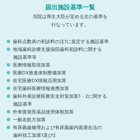
届出施設基準一覧
当院は厚生大臣が定める次の基準を
行なっています。
歯科点数表の初診料の注1に規定する施設基準
地域歯科診療支援病院歯科初診料に関する
施設基準等
医療情報取得加算
医療DX推進体制整備加算
在宅医療DX情報活用加算
在宅歯科医療情報連携加算
歯科外来診療医療安全対策加算1・2に関する
施設基準
外来後発医薬品使用体制加算
一般名処方加算
有床義歯修理および有床義歯内面適合法の
歯科技工加算1及び2