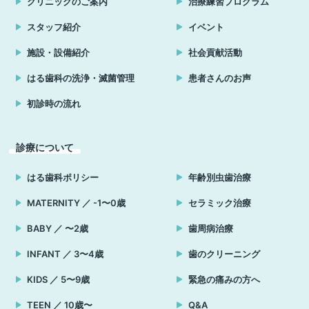
クリニックのご案内
治療練習プログラム
スタッフ紹介
イベント
施設・設備紹介
社会貢献活動
はる歯科の洗浄・滅菌管理
患者さんのお声
初診時の流れ
診療について
はる歯科ポリシー
年齢別虫歯治療
MATERNITY ／ -1〜0歳
セラミック治療
BABY ／ 〜2歳
歯周病治療
INFANT ／ 3〜4歳
歯のクリーニング
KIDS ／ 5〜9歳
緊急の痛みの方へ
TEEN ／ 10歳〜
Q&A