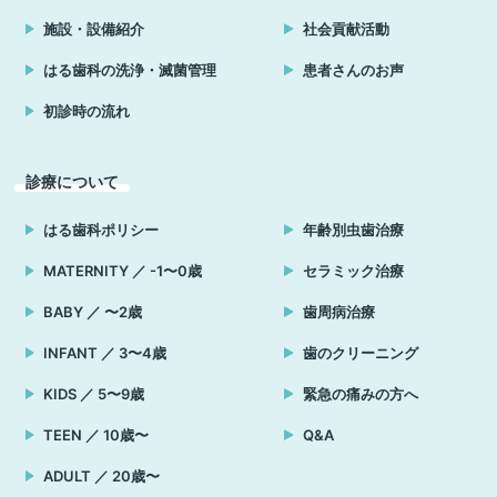
施設・設備紹介
社会貢献活動
はる歯科の洗浄・滅菌管理
患者さんのお声
初診時の流れ
診療について
はる歯科ポリシー
年齢別虫歯治療
MATERNITY ／ -1〜0歳
セラミック治療
BABY ／ 〜2歳
歯周病治療
INFANT ／ 3〜4歳
歯のクリーニング
KIDS ／ 5〜9歳
緊急の痛みの方へ
TEEN ／ 10歳〜
Q&A
ADULT ／ 20歳〜