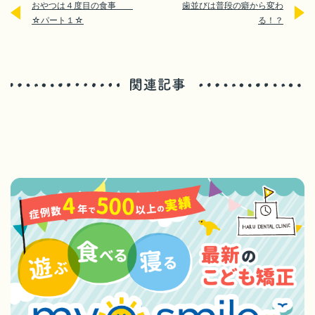
おやつは４度目の食事
歯並びは普段の癖から変わ
☆パート１☆
る！？