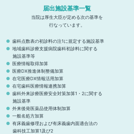
届出施設基準一覧
当院は厚生大臣が定める次の基準を
行なっています。
歯科点数表の初診料の注1に規定する施設基準
地域歯科診療支援病院歯科初診料に関する
施設基準等
医療情報取得加算
医療DX推進体制整備加算
在宅医療DX情報活用加算
在宅歯科医療情報連携加算
歯科外来診療医療安全対策加算1・2に関する
施設基準
外来後発医薬品使用体制加算
一般名処方加算
有床義歯修理および有床義歯内面適合法の
歯科技工加算1及び2