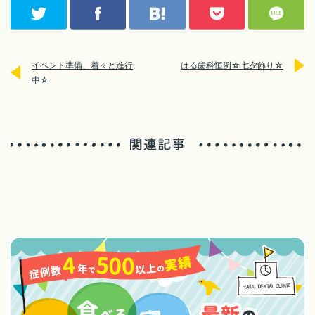
イベント準備、着々と進行
はる歯科恒例☆七夕飾り☆
中☆