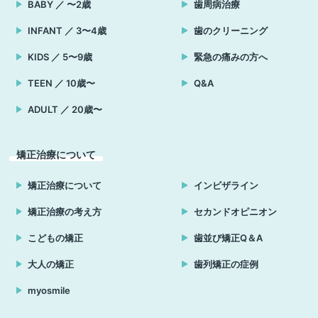
BABY ／ 〜2歳
歯周病治療
INFANT ／ 3〜4歳
歯のクリーニング
KIDS ／ 5〜9歳
緊急の痛みの方へ
TEEN ／ 10歳〜
Q&A
ADULT ／ 20歳〜
矯正治療について
矯正治療について
インビザライン
矯正治療の考え方
セカンドオピニオン
こどもの矯正
歯並び矯正Q＆A
大人の矯正
歯列矯正の症例
myosmile