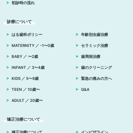
初診時の流れ
診療について
はる歯科ポリシー
年齢別虫歯治療
MATERNITY ／ -1〜0歳
セラミック治療
BABY ／ 〜2歳
歯周病治療
INFANT ／ 3〜4歳
歯のクリーニング
KIDS ／ 5〜9歳
緊急の痛みの方へ
TEEN ／ 10歳〜
Q&A
ADULT ／ 20歳〜
矯正治療について
矯正治療について
インビザライン