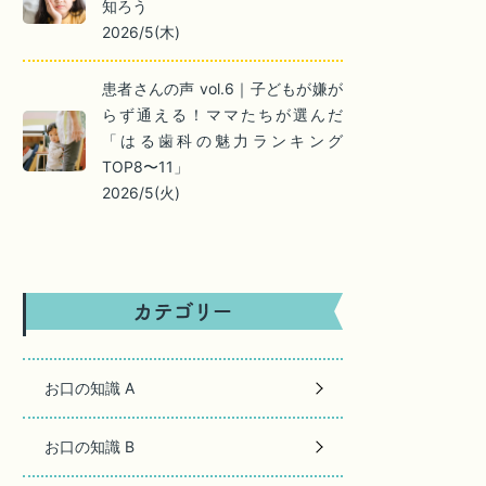
知ろう
2026/5(木)
患者さんの声 vol.6｜子どもが嫌が
らず通える！ママたちが選んだ
「はる歯科の魅力ランキング
TOP8〜11」
2026/5(火)
お口の知識 A
お口の知識 B