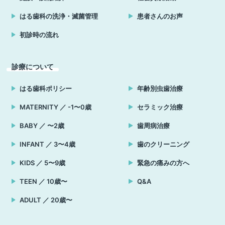
はる歯科の洗浄・滅菌管理
患者さんのお声
初診時の流れ
診療について
はる歯科ポリシー
年齢別虫歯治療
MATERNITY ／ -1〜0歳
セラミック治療
BABY ／ 〜2歳
歯周病治療
INFANT ／ 3〜4歳
歯のクリーニング
KIDS ／ 5〜9歳
緊急の痛みの方へ
TEEN ／ 10歳〜
Q&A
ADULT ／ 20歳〜