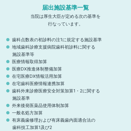
届出施設基準一覧
当院は厚生大臣が定める次の基準を
行なっています。
歯科点数表の初診料の注1に規定する施設基準
地域歯科診療支援病院歯科初診料に関する
施設基準等
医療情報取得加算
医療DX推進体制整備加算
在宅医療DX情報活用加算
在宅歯科医療情報連携加算
歯科外来診療医療安全対策加算1・2に関する
施設基準
外来後発医薬品使用体制加算
一般名処方加算
有床義歯修理および有床義歯内面適合法の
歯科技工加算1及び2