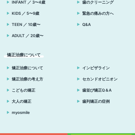
INFANT ／ 3〜4歳
歯のクリーニング
KIDS ／ 5〜9歳
緊急の痛みの方へ
TEEN ／ 10歳〜
Q&A
ADULT ／ 20歳〜
矯正治療について
矯正治療について
インビザライン
矯正治療の考え方
セカンドオピニオン
こどもの矯正
歯並び矯正Q＆A
大人の矯正
歯列矯正の症例
myosmile