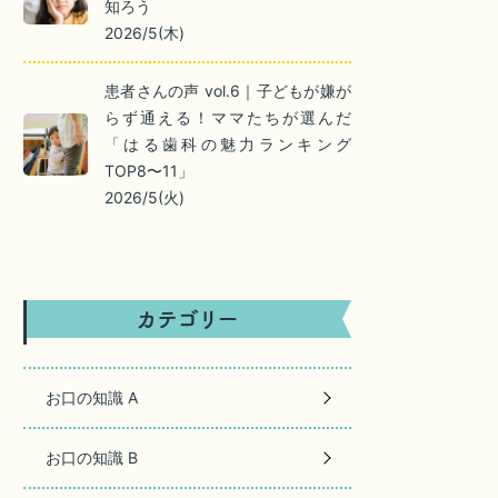
知ろう
2026/5(木)
患者さんの声 vol.6｜子どもが嫌が
らず通える！ママたちが選んだ
「はる歯科の魅力ランキング
TOP8〜11」
2026/5(火)
お口の知識 A
お口の知識 B