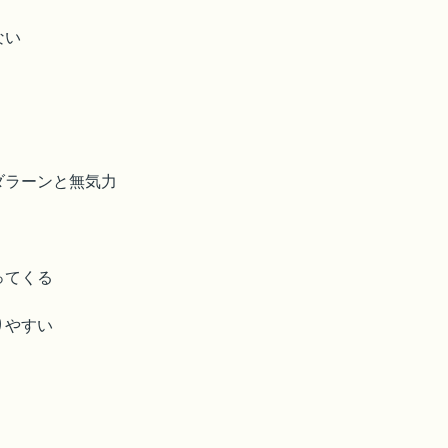
ない
ダラーンと無気力
ってくる
りやすい