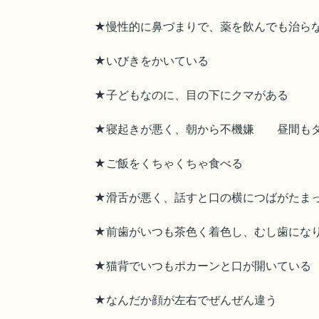
★慢性的に鼻づまりで、薬を飲んでも治ら
★いびきをかいている
★子どもなのに、目の下にクマがある
★寝起きが悪く、朝から不機嫌 昼間も
★ご飯をくちゃくちゃ食べる
★滑舌が悪く、話すと口の横につばがたま
★前歯がいつも茶色く着色し、むし歯にな
★猫背でいつもポカーンと口が開いている
★なんだか顔が左右でぜんぜん違う