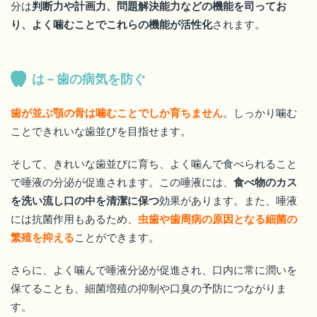
分は
判断力や計画力、問題解決能力などの機能を司ってお
り、よく噛むことでこれらの機能が活性化
されます。
は – 歯の病気を防ぐ
歯が並ぶ顎の骨は噛むことでしか育ちません
。しっかり噛む
ことできれいな歯並びを目指せます。
そして、きれいな歯並びに育ち、よく噛んで食べられること
で唾液の分泌が促進されます。この唾液には、
食べ物のカス
を洗い流し口の中を清潔に保つ
効果があります。また、唾液
には抗菌作用もあるため、
虫歯や歯周病の原因となる細菌の
繁殖を抑える
ことができます。
さらに、よく噛んで唾液分泌が促進され、口内に常に潤いを
保てることも、細菌増殖の抑制や口臭の予防につながりま
す。