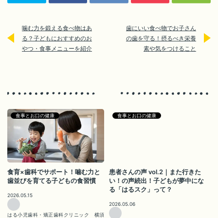
噛む力を鍛える食べ物はあ
歯にいい食べ物でお子さん
る？子どもにおすすめのお
の歯を守る！摂るべき栄養
やつ・食事メニューを紹介
素や気をつけること
食事とお口の健康
食事とお口の健康
食育×歯科でサポート！噛む力と
患者さんの声 vol.2｜また行きた
歯並びを育てる子どもの食習慣
い！の声続出！子どもが夢中にな
る「はるスク」って？
2026.05.15
2026.05.06
はる小児歯科・矯正歯科クリニック 横須