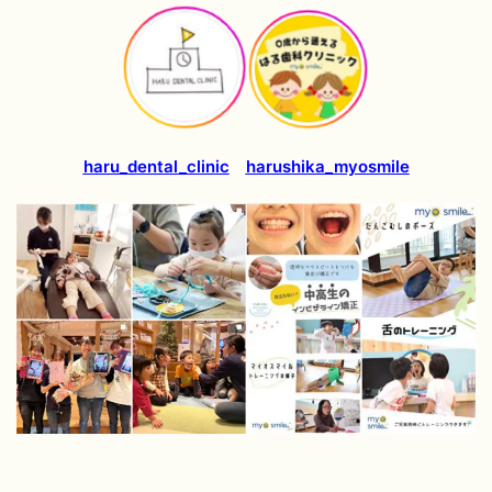
haru_dental_clinic
harushika_myosmile