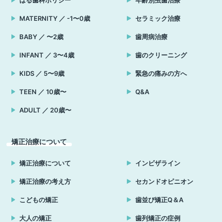
はる歯科ポリシー
年齢別虫歯治療
MATERNITY ／ -1〜0歳
セラミック治療
BABY ／ 〜2歳
歯周病治療
INFANT ／ 3〜4歳
歯のクリーニング
KIDS ／ 5〜9歳
緊急の痛みの方へ
TEEN ／ 10歳〜
Q&A
ADULT ／ 20歳〜
矯正治療について
矯正治療について
インビザライン
矯正治療の考え方
セカンドオピニオン
こどもの矯正
歯並び矯正Q＆A
大人の矯正
歯列矯正の症例