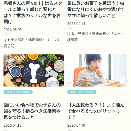
患者さんの声 vol.1｜はるスク
歯に良いお菓子を選ぼう！虫
ールに通って感じた変化と
歯になりにくいおやつ選びで
は？ご家族のリアルな声をお
ママに知って欲しいこと
届け
2026.04.14
2026.05.05
はる小児歯科・矯正歯科クリニック
はる小児歯科・矯正歯科クリニック
横須賀
横須賀
食事とお口の健康
食事とお口の健康
歯にいい食べ物でお子さんの
【人生変わる？！】よく噛ん
歯を守る！摂るべき栄養素や
で食べる８つのメリットっ
気をつけること
て？
2026.04.13
2026.04.10