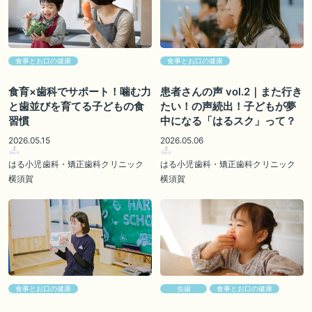
食事とお口の健康
食事とお口の健康
食育×歯科でサポート！噛む力
患者さんの声 vol.2｜また行き
と歯並びを育てる子どもの食
たい！の声続出！子どもが夢
習慣
中になる「はるスク」って？
2026.05.15
2026.05.06
はる小児歯科・矯正歯科クリニック
はる小児歯科・矯正歯科クリニック
横須賀
横須賀
食事とお口の健康
虫歯
食事とお口の健康