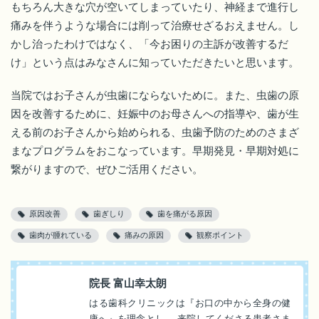
もちろん大きな穴が空いてしまっていたり、神経まで進行し
痛みを伴うような場合には削って治療せざるおえません。し
かし治ったわけではなく、「今お困りの主訴が改善するだ
け」という点はみなさんに知っていただきたいと思います。
当院ではお子さんが虫歯にならないために。また、虫歯の原
因を改善するために、妊娠中のお母さんへの指導や、歯が生
える前のお子さんから始められる、虫歯予防のためのさまざ
まなプログラムをおこなっています。早期発見・早期対処に
繋がりますので、ぜひご活用ください。
原因改善
歯ぎしり
歯を痛がる原因
歯肉が腫れている
痛みの原因
観察ポイント
院長 富山幸太朗
はる歯科クリニックは『お口の中から全身の健
康へ』を理念とし、 来院してくださる患者さま