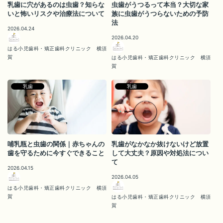
乳歯に穴があるのは虫歯？知らな
虫歯がうつるって本当？大切な家
いと怖いリスクや治療法について
族に虫歯がうつらないための予防
法
2026.04.24
2026.04.20
はる小児歯科・矯正歯科クリニック 横須
賀
はる小児歯科・矯正歯科クリニック 横須
賀
乳歯
乳歯
哺乳瓶と虫歯の関係｜赤ちゃんの
乳歯がなかなか抜けないけど放置
歯を守るために今すぐできること
して大丈夫？原因や対処法につい
て
2026.04.15
2026.04.05
はる小児歯科・矯正歯科クリニック 横須
賀
はる小児歯科・矯正歯科クリニック 横須
賀