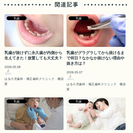
乳歯
乳歯
乳歯が抜けずに永久歯が内側から
乳歯がグラグラしてから抜けるま
生えてきた！放置しても大丈夫？
で何日？なかなか抜けない理由や
抜き方は？
2026.05.08
2026.05.07
はる小児歯科・矯正歯科クリニック 横須
賀
はる小児歯科・矯正歯科クリニック 横須
賀
乳歯
乳歯