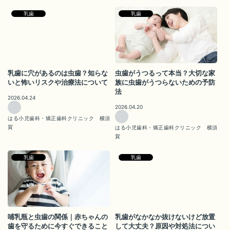
乳歯
乳歯
乳歯に穴があるのは虫歯？知らな
虫歯がうつるって本当？大切な家
いと怖いリスクや治療法について
族に虫歯がうつらないための予防
法
2026.04.24
2026.04.20
はる小児歯科・矯正歯科クリニック 横須
賀
はる小児歯科・矯正歯科クリニック 横須
賀
乳歯
乳歯
哺乳瓶と虫歯の関係｜赤ちゃんの
乳歯がなかなか抜けないけど放置
歯を守るために今すぐできること
して大丈夫？原因や対処法につい