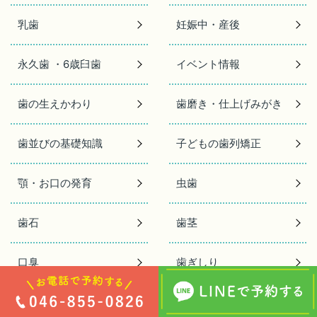
乳歯
妊娠中・産後
永久歯 ・6歳臼歯
イベント情報
歯の生えかわり
歯磨き・仕上げみがき
歯並びの基礎知識
子どもの歯列矯正
顎・お口の発育
虫歯
歯石
歯茎
口臭
歯ぎしり