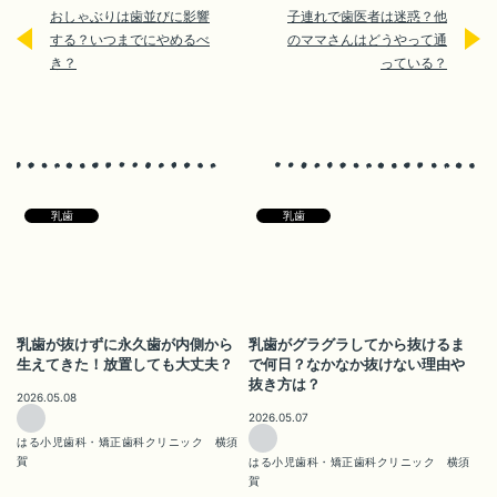
おしゃぶりは歯並びに影響
子連れで歯医者は迷惑？他
する？いつまでにやめるべ
のママさんはどうやって通
き？
っている？
乳歯
乳歯
乳歯が抜けずに永久歯が内側から
乳歯がグラグラしてから抜けるま
生えてきた！放置しても大丈夫？
で何日？なかなか抜けない理由や
抜き方は？
2026.05.08
2026.05.07
はる小児歯科・矯正歯科クリニック 横須
賀
はる小児歯科・矯正歯科クリニック 横須
賀